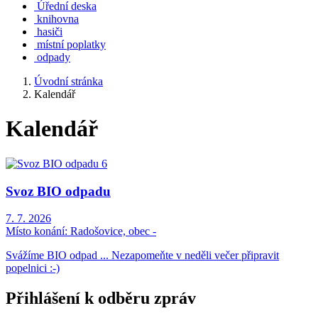
Úřední deska
knihovna
hasiči
místní poplatky
odpady
Úvodní stránka
Kalendář
Kalendář
Svoz BIO odpadu
7. 7. 2026
Místo konání:
Radošovice, obec -
Svážíme BIO odpad ... Nezapomeňte v neděli večer připravit
popelnici :-)
Přihlášení k odběru zpráv