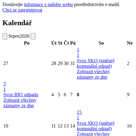
Dostávejte
informace z našeho webu
prostřednictvím e-mailů
Chci se zaregistrovat
Kalendář
Srpen
2026
Po
Út
St
Čt
Pá
So
Ne
1
1
Svoz SKO (směsný
27
28
29
30
31
2
komunální odpad)
Zobrazit všechny
záznamy ze dne
3
1
Svoz BIO odpadu
4
5
6
7
8
9
Zobrazit všechny
záznamy ze dne
15
1
Svoz SKO (směsný
10
11
12
13
14
16
komunální odpad)
Zobrazit všechny