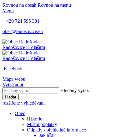
Rovnou na obsah
Rovnou na menu
Menu
+420 724 595 381
obec@radosovice.eu
Radošovice
u Vlašimi
Radošovice
u Vlašimi
Facebook
Mapa webu
Vytisknout
Hledaný výraz
Hledat
rozšířené vyhledávání
Obec
Historie
Místní poplatky
Odpady - přehledné informace
Jak třídit