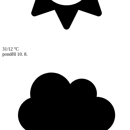
31/12 °C
pondělí
10. 8.