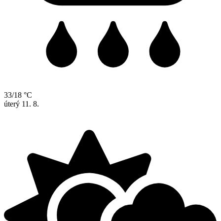
33/18 °C
úterý
11. 8.