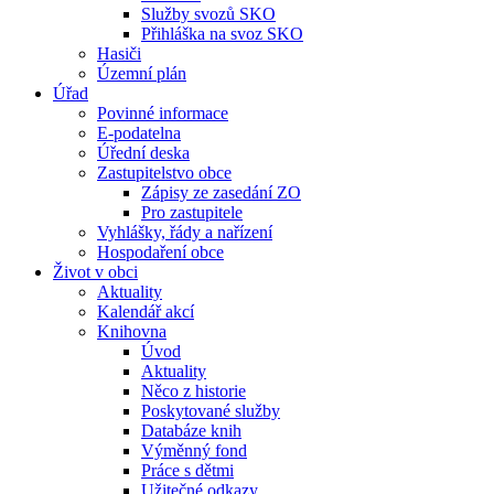
Služby svozů SKO
Přihláška na svoz SKO
Hasiči
Územní plán
Úřad
Povinné informace
E-podatelna
Úřední deska
Zastupitelstvo obce
Zápisy ze zasedání ZO
Pro zastupitele
Vyhlášky, řády a nařízení
Hospodaření obce
Život v obci
Aktuality
Kalendář akcí
Knihovna
Úvod
Aktuality
Něco z historie
Poskytované služby
Databáze knih
Výměnný fond
Práce s dětmi
Užitečné odkazy