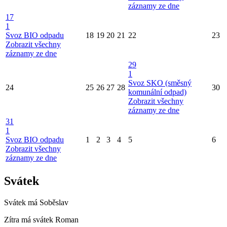
záznamy ze dne
17
1
Svoz BIO odpadu
18
19
20
21
22
23
Zobrazit všechny
záznamy ze dne
29
1
Svoz SKO (směsný
24
25
26
27
28
30
komunální odpad)
Zobrazit všechny
záznamy ze dne
31
1
Svoz BIO odpadu
1
2
3
4
5
6
Zobrazit všechny
záznamy ze dne
Svátek
Svátek má
Soběslav
Zítra má svátek
Roman