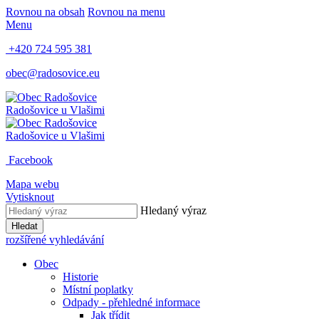
Rovnou na obsah
Rovnou na menu
Menu
+420 724 595 381
obec@radosovice.eu
Radošovice
u Vlašimi
Radošovice
u Vlašimi
Facebook
Mapa webu
Vytisknout
Hledaný výraz
Hledat
rozšířené vyhledávání
Obec
Historie
Místní poplatky
Odpady - přehledné informace
Jak třídit