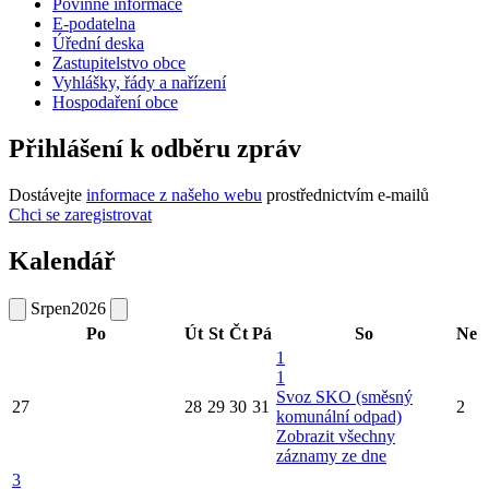
Povinné informace
E-podatelna
Úřední deska
Zastupitelstvo obce
Vyhlášky, řády a nařízení
Hospodaření obce
Přihlášení k odběru zpráv
Dostávejte
informace z našeho webu
prostřednictvím e-mailů
Chci se zaregistrovat
Kalendář
Srpen
2026
Po
Út
St
Čt
Pá
So
Ne
1
1
Svoz SKO (směsný
27
28
29
30
31
2
komunální odpad)
Zobrazit všechny
záznamy ze dne
3