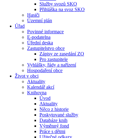
Služby svozů SKO
Přihláška na svoz SKO
Hasiči
Územní plán
Úřad
Povinné informace
E-podatelna
Úřední deska
Zastupitelstvo obce
Zápisy ze zasedání ZO
Pro zastupitele
Vyhlášky, řády a nařízení
Hospodaření obce
Život v obci
Aktuality
Kalendář akcí
Knihovna
Úvod
Aktuality
Něco z historie
Poskytované služby
Databáze knih
Výměnný fond
Práce s dětmi
Užitečné odkazy