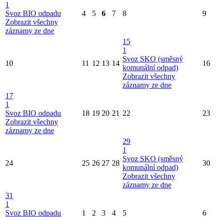
1
Svoz BIO odpadu
4
5
6
7
8
9
Zobrazit všechny
záznamy ze dne
15
1
Svoz SKO (směsný
10
11
12
13
14
16
komunální odpad)
Zobrazit všechny
záznamy ze dne
17
1
Svoz BIO odpadu
18
19
20
21
22
23
Zobrazit všechny
záznamy ze dne
29
1
Svoz SKO (směsný
24
25
26
27
28
30
komunální odpad)
Zobrazit všechny
záznamy ze dne
31
1
Svoz BIO odpadu
1
2
3
4
5
6