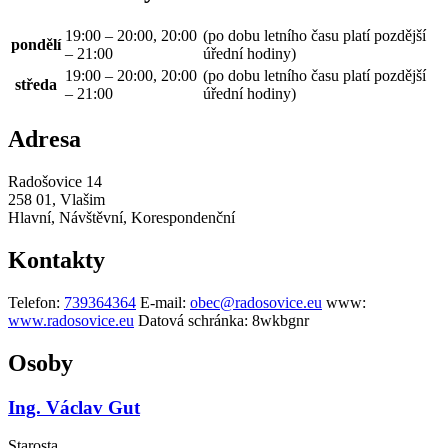
19:00 – 20:00, 20:00
(po dobu letního času platí pozdější
pondělí
– 21:00
úřední hodiny)
19:00 – 20:00, 20:00
(po dobu letního času platí pozdější
středa
– 21:00
úřední hodiny)
Adresa
Radošovice 14
258 01, Vlašim
Hlavní, Návštěvní, Korespondenční
Kontakty
Telefon:
739364364
E-mail:
obec@radosovice.eu
www:
www.radosovice.eu
Datová schránka:
8wkbgnr
Osoby
Ing. Václav Gut
Starosta