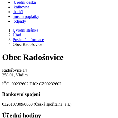
Úřední deska
knihovna
hasiči
místní poplatky
odpady
Úvodní stránka
Úřad
Povinné informace
Obec Radošovice
Obec Radošovice
Radošovice 14
258 01, Vlašim
IČO:
00232602
DIČ:
CZ00232602
Bankovní spojení
0320107309/0800 (Česká spořitelna, a.s.)
Úřední hodiny