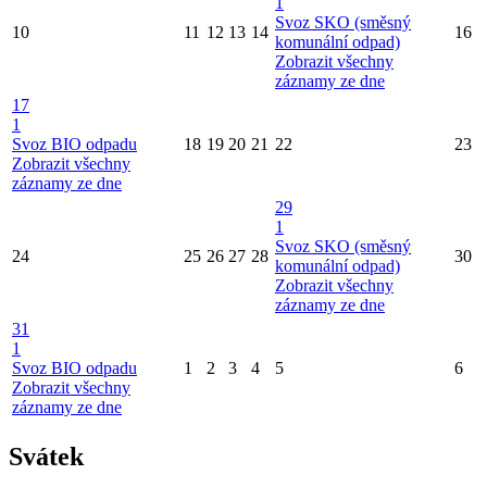
1
Svoz SKO (směsný
10
11
12
13
14
16
komunální odpad)
Zobrazit všechny
záznamy ze dne
17
1
Svoz BIO odpadu
18
19
20
21
22
23
Zobrazit všechny
záznamy ze dne
29
1
Svoz SKO (směsný
24
25
26
27
28
30
komunální odpad)
Zobrazit všechny
záznamy ze dne
31
1
Svoz BIO odpadu
1
2
3
4
5
6
Zobrazit všechny
záznamy ze dne
Svátek