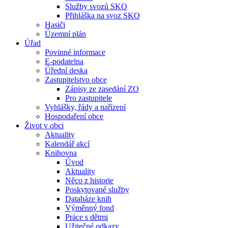
Služby svozů SKO
Přihláška na svoz SKO
Hasiči
Územní plán
Úřad
Povinné informace
E-podatelna
Úřední deska
Zastupitelstvo obce
Zápisy ze zasedání ZO
Pro zastupitele
Vyhlášky, řády a nařízení
Hospodaření obce
Život v obci
Aktuality
Kalendář akcí
Knihovna
Úvod
Aktuality
Něco z historie
Poskytované služby
Databáze knih
Výměnný fond
Práce s dětmi
Užitečné odkazy