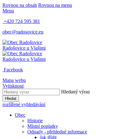
Rovnou na obsah
Rovnou na menu
Menu
+420 724 595 381
obec@radosovice.eu
Radošovice
u Vlašimi
Radošovice
u Vlašimi
Facebook
Mapa webu
Vytisknout
Hledaný výraz
Hledat
rozšířené vyhledávání
Obec
Historie
Místní poplatky
Odpady - přehledné informace
Jak třídit