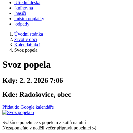
Úřední deska
knihovna
hasiči
místní poplatky
odpady
Úvodní stránka
Život v obci
Kalendář akcí
Svoz popela
Svoz popela
Kdy:
2. 2. 2026 7:06
Kde:
Radošovice, obec
Přidat do Google kalendáře
Svážíme popelnice s popelem z kotlů na uhlí
Nezapomeňte v neděli večer připravit popelnici :-)