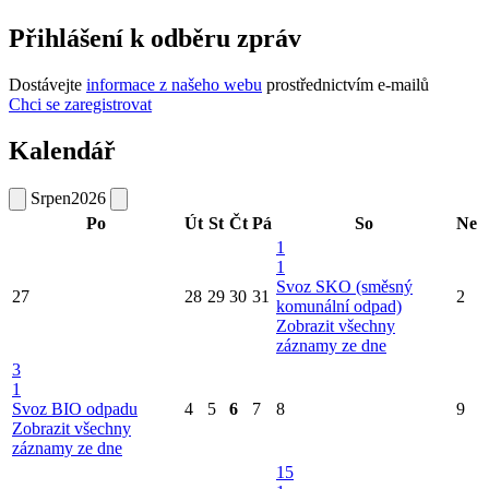
Přihlášení k odběru zpráv
Dostávejte
informace z našeho webu
prostřednictvím e-mailů
Chci se zaregistrovat
Kalendář
Srpen
2026
Po
Út
St
Čt
Pá
So
Ne
1
1
Svoz SKO (směsný
27
28
29
30
31
2
komunální odpad)
Zobrazit všechny
záznamy ze dne
3
1
Svoz BIO odpadu
4
5
6
7
8
9
Zobrazit všechny
záznamy ze dne
15