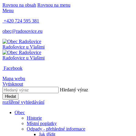
Rovnou na obsah
Rovnou na menu
Menu
+420 724 595 381
obec@radosovice.eu
Radošovice
u Vlašimi
Radošovice
u Vlašimi
Facebook
Mapa webu
Vytisknout
Hledaný výraz
Hledat
rozšířené vyhledávání
Obec
Historie
Místní poplatky
Odpady - přehledné informace
Jak třídit