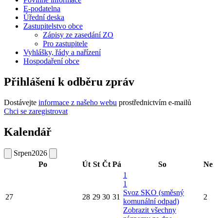
E-podatelna
Úřední deska
Zastupitelstvo obce
Zápisy ze zasedání ZO
Pro zastupitele
Vyhlášky, řády a nařízení
Hospodaření obce
Přihlášení k odběru zpráv
Dostávejte
informace z našeho webu
prostřednictvím e-mailů
Chci se zaregistrovat
Kalendář
Srpen
2026
Po
Út
St
Čt
Pá
So
Ne
1
1
Svoz SKO (směsný
27
28
29
30
31
2
komunální odpad)
Zobrazit všechny