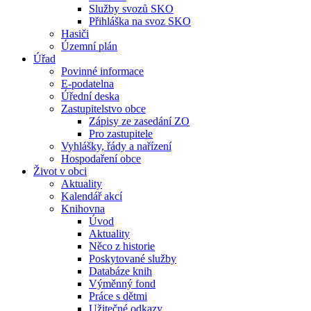
Služby svozů SKO
Přihláška na svoz SKO
Hasiči
Územní plán
Úřad
Povinné informace
E-podatelna
Úřední deska
Zastupitelstvo obce
Zápisy ze zasedání ZO
Pro zastupitele
Vyhlášky, řády a nařízení
Hospodaření obce
Život v obci
Aktuality
Kalendář akcí
Knihovna
Úvod
Aktuality
Něco z historie
Poskytované služby
Databáze knih
Výměnný fond
Práce s dětmi
Užitečné odkazy