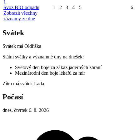
1
Svoz BIO odpadu
1
2
3
4
5
6
Zobrazit všechny
záznamy ze dne
Svátek
Svátek má
Oldřiška
Státní svátky a významné dny na dnešek:
Světový den boje za zákaz jaderných zbraní
Mezinárodní den boje lékařů za mír
Zítra má svátek
Lada
Počasí
dnes, čtvrtek 6. 8. 2026