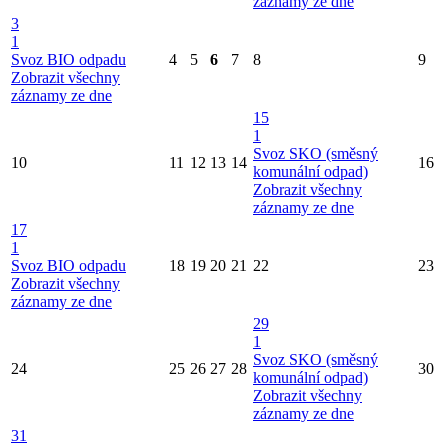
záznamy ze dne
3
1
Svoz BIO odpadu
4
5
6
7
8
9
Zobrazit všechny
záznamy ze dne
15
1
Svoz SKO (směsný
10
11
12
13
14
16
komunální odpad)
Zobrazit všechny
záznamy ze dne
17
1
Svoz BIO odpadu
18
19
20
21
22
23
Zobrazit všechny
záznamy ze dne
29
1
Svoz SKO (směsný
24
25
26
27
28
30
komunální odpad)
Zobrazit všechny
záznamy ze dne
31