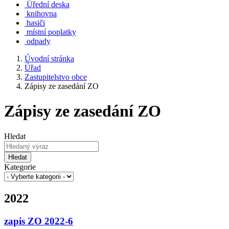
Úřední deska
knihovna
hasiči
místní poplatky
odpady
Úvodní stránka
Úřad
Zastupitelstvo obce
Zápisy ze zasedání ZO
Zápisy ze zasedání ZO
Hledat
Hledat
Kategorie
2022
zapis ZO 2022-6