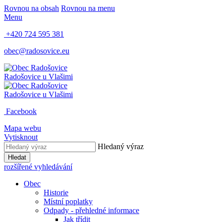
Rovnou na obsah
Rovnou na menu
Menu
+420 724 595 381
obec@radosovice.eu
Radošovice
u Vlašimi
Radošovice
u Vlašimi
Facebook
Mapa webu
Vytisknout
Hledaný výraz
Hledat
rozšířené vyhledávání
Obec
Historie
Místní poplatky
Odpady - přehledné informace
Jak třídit