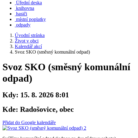
Úřední deska
knihovna
hasiči
místní poplatky
odpady
Úvodní stránka
Život v obci
Kalendář akcí
Svoz SKO (směsný komunální odpad)
Svoz SKO (směsný komunální
odpad)
Kdy:
15. 8. 2026 8:01
Kde:
Radošovice, obec
Přidat do Google kalendáře