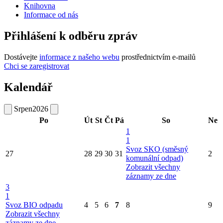
Knihovna
Informace od nás
Přihlášení k odběru zpráv
Dostávejte
informace z našeho webu
prostřednictvím e-mailů
Chci se zaregistrovat
Kalendář
Srpen
2026
Po
Út
St
Čt
Pá
So
Ne
1
1
Svoz SKO (směsný
27
28
29
30
31
2
komunální odpad)
Zobrazit všechny
záznamy ze dne
3
1
Svoz BIO odpadu
4
5
6
7
8
9
Zobrazit všechny
záznamy ze dne