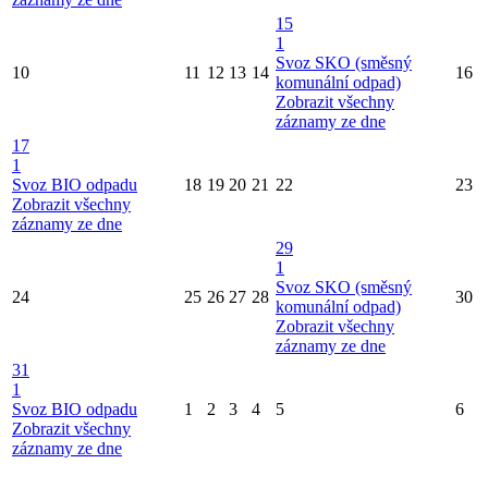
15
1
Svoz SKO (směsný
10
11
12
13
14
16
komunální odpad)
Zobrazit všechny
záznamy ze dne
17
1
Svoz BIO odpadu
18
19
20
21
22
23
Zobrazit všechny
záznamy ze dne
29
1
Svoz SKO (směsný
24
25
26
27
28
30
komunální odpad)
Zobrazit všechny
záznamy ze dne
31
1
Svoz BIO odpadu
1
2
3
4
5
6
Zobrazit všechny
záznamy ze dne