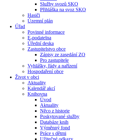
Služby svozů SKO
Přihláška na svoz SKO
Hasiči
Územní plán
Úřad
Povinné informace
E-podatelna
Úřední deska
Zastupitelstvo obce
Zápisy ze zasedání ZO
Pro zastupitele
Vyhlášky, řády a nařízení
Hospodaření obce
Život v obci
Aktuality
Kalendář akcí
Knihovna
Úvod
Aktuality
Něco z historie
Poskytované služby
Databáze knih
Výměnný fond
Práce s dětmi
Užitečné odkazy